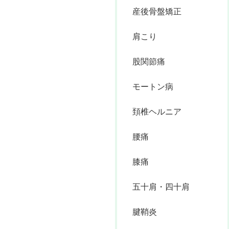
産後骨盤矯正
肩こり
股関節痛
モートン病
頚椎ヘルニア
腰痛
膝痛
五十肩・四十肩
腱鞘炎