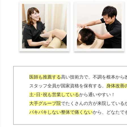
医師も推薦する
高い技術力で、不調を根本から
スタッフ全員が国家資格を保有する、
身体改善
土･日･祝も営業している
から通いやすい！
大手グループ院
でたくさんの方が来院している
バキバキしない整体で痛くない
から、どなたで