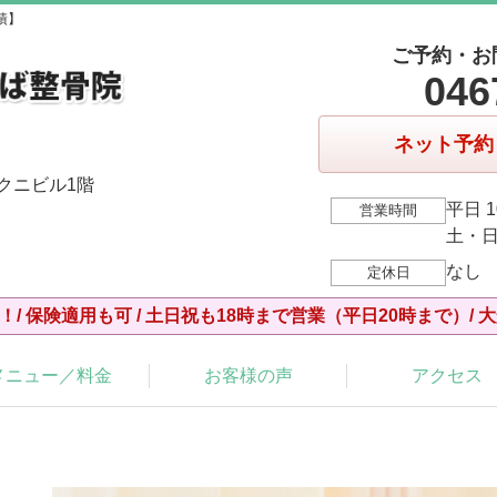
績】
ご予約・お
046
ネット予約
ミクニビル1階
平日 1
営業時間
土・日・
なし
定休日
！/ 保険適用も可 / 土日祝も18時まで営業（平日20時まで）/ 
メニュー／料金
お客様の声
アクセス